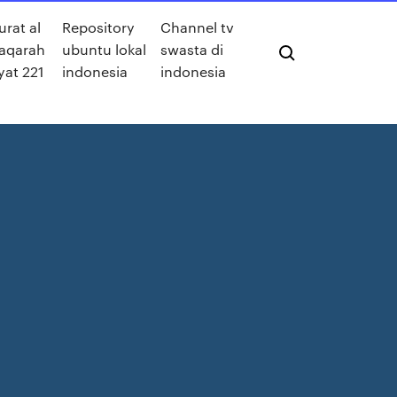
urat al
Repository
Channel tv
aqarah
ubuntu lokal
swasta di
yat 221
indonesia
indonesia