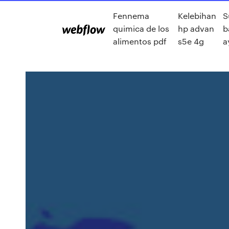
Fennema
Kelebihan
S
quimica de los
hp advan
b
alimentos pdf
s5e 4g
a