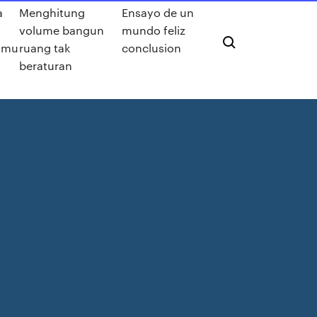
a
Menghitung
Ensayo de un
volume bangun
mundo feliz
 mu
ruang tak
conclusion
beraturan