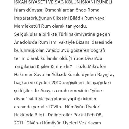
İSKAN SİYASETİ VE SAĞ KOLUN İSKANI RUMELI
İslam dünyası, Osmanlılardan önce Roma
İmparatorluğunun ülkesini Bilâd-ı Rum veya
Memleketü’l Rum olarak tanıyordu.
Selçuklularla birlikte Türk hakimiyetine geçen
Anadolu’da Rum ismi vaktiyle Bizans idaresinde
bulunmuş olan Anadolu’yu gösteren coğrafi
terim olarak kullanılır oldu[1 Yüce Divan'da
Yargılanan Kişiler Kimlerdir? | Tozlu Mikrofon
Hakimler Savcılar Yüksek Kurulu üyeleri Sayıştay
başkan ve üyeleri 2010 değişikleri ile aşağıdaki
şu kişiler de Anayasa mahkemesinin ”yüce
divan” sıfatıyla yargılama yaptığı isimler
arasında yer alır. Dîvân-ı Hümâyûn Üyeleri
Hakkında Bilgi - Delinetciler Portal Feb 08,
2011 · Dîvân-ı Hümâyûn Üyeleri Veziriazam