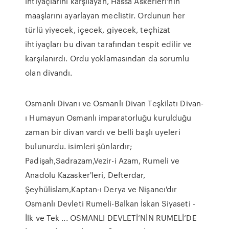
ihtiyaçlarını karşılayan, Hassa Askerleri’nin
maaşlarını ayarlayan meclistir. Ordunun her
türlü yiyecek, içecek, giyecek, teçhizat
ihtiyaçları bu divan tarafından tespit edilir ve
karşılanırdı. Ordu yoklamasından da sorumlu
olan divandı.
Osmanlı Divanı ve Osmanlı Divan Teşkilatı Divan-
ı Humayun Osmanlı imparatorluğu kurulduğu
zaman bir divan vardı ve belli başlı uyeleri
bulunurdu. isimleri şünlardır;
Padişah,Sadrazam,Vezir-i Azam, Rumeli ve
Anadolu Kazasker'leri, Defterdar,
Şeyhülislam,Kaptan-ı Derya ve Nişancı'dır
Osmanlı Devleti Rumeli-Balkan İskan Siyaseti -
İlk ve Tek ... OSMANLI DEVLETİ’NİN RUMELİ’DE