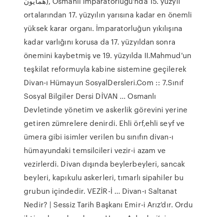
همايون), Osmanlı İmparatorluğu'nda 15. yüzyıl
ortalarından 17. yüzyılın yarısına kadar en önemli
yüksek karar organı. İmparatorluğun yıkılışına
kadar varlığını korusa da 17. yüzyıldan sonra
önemini kaybetmiş ve 19. yüzyılda II.Mahmud'un
teşkilat reformuyla kabine sistemine geçilerek
Divan-ı Hümayun SosyalDersleri.Com :: 7.Sınıf
Sosyal Bilgiler Dersi DİVAN ... Osmanlı
Devletinde yönetim ve askerlik görevini yerine
getiren zümrelere denirdi. Ehli örf,ehli seyf ve
ümera gibi isimler verilen bu sınıfın divan-ı
hümayundaki temsilcileri vezir-i azam ve
vezirlerdi. Divan dışında beylerbeyleri, sancak
beyleri, kapıkulu askerleri, tımarlı sipahiler bu
grubun içindedir. VEZİR-İ … Divan-ı Saltanat
Nedir? | Sessiz Tarih Başkanı Emir-i Arız’dır. Ordu