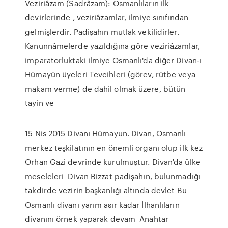
Veziriâzam (Sadrâzam): Osmanlıların ilk
devirlerinde , veziriâzamlar, ilmiye sınıfından
gelmişlerdir. Padişahın mutlak vekilidirler.
Kanunnâmelerde yazıldığına göre veziriâzamlar,
imparatorluktaki ilmiye Osmanlı'da diğer Divan-ı
Hümayün üyeleri Tevcihleri (görev, rütbe veya
makam verme) de dahil olmak üzere, bütün
tayin ve
15 Nis 2015 Divanı Hümayun. Divan, Osmanlı
merkez teşkilatının en önemli organı olup ilk kez
Orhan Gazi devrinde kurulmuştur. Divan'da ülke
meseleleri Divan Bizzat padişahın, bulunmadığı
takdirde vezirin başkanlığı altında devlet Bu
Osmanlı divanı yarım asır kadar İlhanlıların
divanını örnek yaparak devam Anahtar