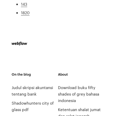
143
1820
On the blog
About
Judul skripsi akuntansi
Download buku fifty
tentang bank
shades of grey bahasa
indonesia
Shadowhunters city of
glass pdf
Ketentuan shalat jumat
dan salat jenazah