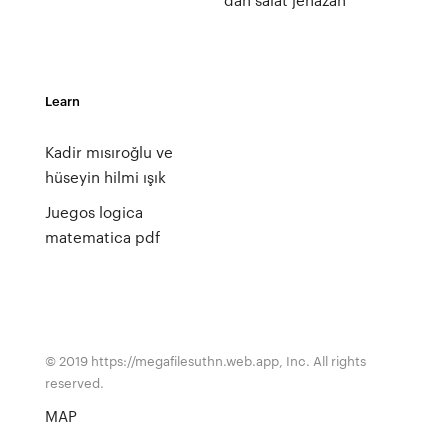
Learn
Kadir mısıroğlu ve
hüseyin hilmi ışık
Juegos logica
matematica pdf
© 2019 https://megafilesuthn.web.app, Inc. All rights
reserved.
MAP